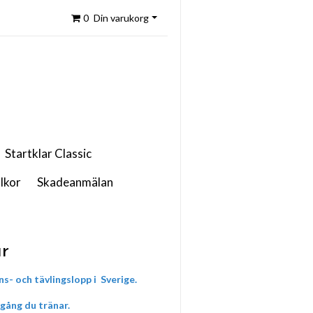
0
Din varukorg
Startklar Classic
lkor
Skadeanmälan
år
ns- och tävlingslopp i Sverige.
 gång du tränar.