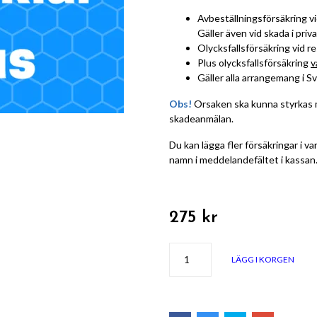
Avbeställningsförsäkring vi
Gäller även vid skada i priva
Olycksfallsförsäkring vid r
Plus olycksfallsförsäkring
v
Gäller alla arrangemang i S
Obs!
Orsaken ska kunna styrkas 
skadeanmälan.
Du kan lägga fler försäkringar i v
namn i meddelandefältet i kassan
275 kr
LÄGG I KORGEN