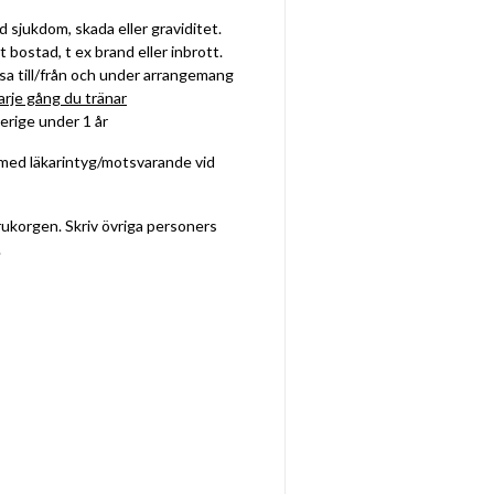
d sjukdom, skada eller graviditet.
t bostad, t ex brand eller inbrott.
esa till/från och under arrangemang
arje gång du tränar
verige under 1 år
med läkarintyg/motsvarande vid
arukorgen. Skriv övriga personers
.